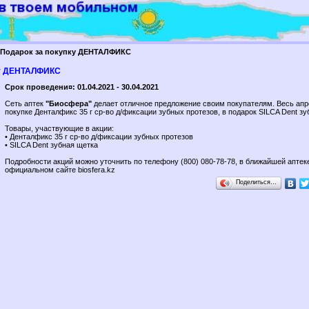
Подарок за покупку ДЕНТАЛФИКС
ку ДЕНТАЛФИКС
Срок проведени¤: 01.04.2021 - 30.04.2021
Сеть аптек
"Биосфера"
делает отличное предложение своим покупателям. Весь апр
покупке Денталфикс 35 г ср-во д/фиксации зубных протезов, в подарок SILCA Dent зу
Товары, участвующие в акции:
• Денталфикс 35 г ср-во д/фиксации зубных протезов
• SILCA Dent зубная щетка
Подробности акций можно уточнить по телефону (800) 080-78-78, в ближайшей аптеке
официальном сайте biosfera.kz
Поделиться…