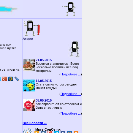
Акции
ель при
бная щетка.
21.05.2015
Боремся с аппетитом. Всего
несколько правил и все под
 сети или на
контролем
(
Подробнее ...
)
14.05.2015
Стать оптимистом сегодня
может каждый
(
Подробнее ...
)
05.05.2015
Как справиться со стрессом и
быть счастливым
(
Подробнее ...
)
Все новости ...
Мы в СоцСетях: