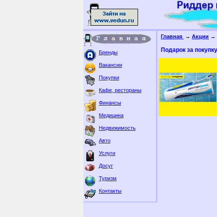
Главная
→
Акции
→ 
Подарок за покуп
Бренды
Вакансии
Покупки
Кафе, рестораны
Финансы
Медицина
Недвижимость
Авто
Услуги
Досуг
Туризм
Контакты