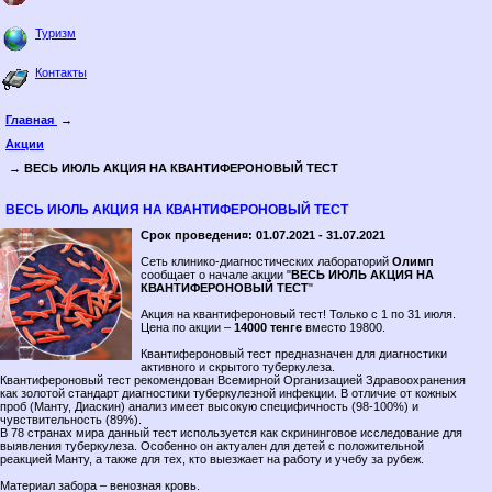
Туризм
Контакты
Главная
→
Акции
→ ВЕСЬ ИЮЛЬ АКЦИЯ НА КВАНТИФЕРОНОВЫЙ ТЕСТ
ВЕСЬ ИЮЛЬ АКЦИЯ НА КВАНТИФЕРОНОВЫЙ ТЕСТ
Срок проведени¤: 01.07.2021 - 31.07.2021
Сеть клинико-диагностических лабораторий
Олимп
сообщает о начале акции "
ВЕСЬ ИЮЛЬ АКЦИЯ НА
КВАНТИФЕРОНОВЫЙ ТЕСТ
"
Акция на квантифероновый тест! Только с 1 по 31 июля.
Цена по акции –
14000 тенге
вместо 19800.
Квантифероновый тест предназначен для диагностики
активного и скрытого туберкулеза.
Квантифероновый тест рекомендован Всемирной Организацией Здравоохранения
как золотой стандарт диагностики туберкулезной инфекции. В отличие от кожных
проб (Манту, Диаскин) анализ имеет высокую специфичность (98-100%) и
чувствительность (89%).
В 78 странах мира данный тест используется как скрининговое исследование для
выявления туберкулеза. Особенно он актуален для детей с положительной
реакцией Манту, а также для тех, кто выезжает на работу и учебу за рубеж.
Материал забора – венозная кровь.