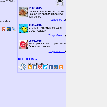
амин С 500 мг
21.05.2015
Боремся с аппетитом. Всего
несколько правил и все под
контролем
(
Подробнее ...
)
ом сайте
14.05.2015
Стать оптимистом сегодня
может каждый
(
Подробнее ...
)
05.05.2015
Как справиться со стрессом и
быть счастливым
(
Подробнее ...
)
Все новости ...
Мы в СоцСетях: