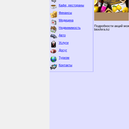
Кафе, рестораны
Финансы
Медицина
Подробности акций мож
Недвижимость
biosfera.kz
Авто
Услуги
Досуг
Туризм
Контакты