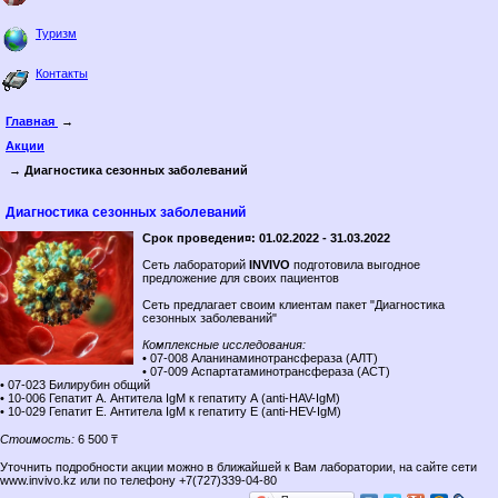
Туризм
Контакты
Главная
→
Акции
→ Диагностика сезонных заболеваний
Диагностика сезонных заболеваний
Срок проведени¤: 01.02.2022 - 31.03.2022
Сеть лабораторий
INVIVO
подготовила выгодное
предложение для своих пациентов
Сеть предлагает своим клиентам пакет "Диагностика
сезонных заболеваний"
Комплексные исследования:
• 07-008 Аланинаминотрансфераза (АЛТ)
• 07-009 Аспартатаминотрансфераза (АСТ)
• 07-023 Билирубин общий
• 10-006 Гепатит А. Антитела IgM к гепатиту А (anti-HAV-IgM)
• 10-029 Гепатит Е. Aнтитела IgM к гепатиту Е (anti-HEV-IgM)
Cтоимость:
6 500 ₸
Уточнить подробности акции можно в ближайшей к Вам лаборатории, на сайте сети
www.invivo.kz или по телефону +7(727)339-04-80