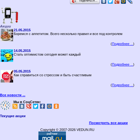
Поделиться…
Акции
21.05.2015
Боремся с аппетитом. Всего несколько правил и все под контролем
(
Подробнее ...
)
14.05.2015
Стать оптимистом сегодня может каждый
(
Подробнее ...
)
05.05.2015
Как справиться со стрессом и быть счастливым
(
Подробнее ...
)
Все новости ...
Мы в СоцСетях:
Текущие акции
Посмотреть все акции
Copyright © 2007-2026 VEDUN.RU