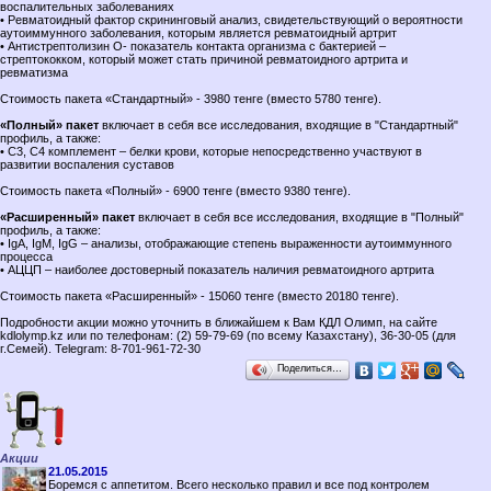
воспалительных заболеваниях
• Ревматоидный фактор скрининговый анализ, свидетельствующий о вероятности
аутоиммунного заболевания, которым является ревматоидный артрит
• Антистрептолизин О- показатель контакта организма с бактерией –
стрептококком, который может стать причиной ревматоидного артрита и
ревматизма
Стоимость пакета «Стандартный» - 3980 тенге (вместо 5780 тенге).
«Полный» пакет
включает в себя все исследования, входящие в "Стандартный"
профиль, а также:
• С3, С4 комплемент – белки крови, которые непосредственно участвуют в
развитии воспаления суставов
Стоимость пакета «Полный» - 6900 тенге (вместо 9380 тенге).
«Расширенный» пакет
включает в себя все исследования, входящие в "Полный"
профиль, а также:
• IgA, IgM, IgG – анализы, отображающие степень выраженности аутоиммунного
процесса
• АЦЦП – наиболее достоверный показатель наличия ревматоидного артрита
Стоимость пакета «Расширенный» - 15060 тенге (вместо 20180 тенге).
Подробности акции можно уточнить в ближайшем к Вам КДЛ Олимп, на сайте
kdlolymp.kz или по телефонам: (2) 59-79-69 (по всему Казахстану), 36-30-05 (для
г.Семей). Telegram: 8-701-961-72-30
Поделиться…
Акции
21.05.2015
Боремся с аппетитом. Всего несколько правил и все под контролем