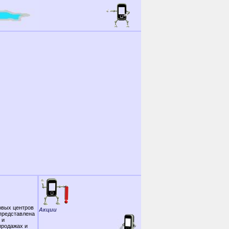
овых центров
Акции
 представлена
 и
продажах и