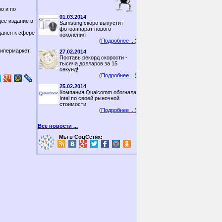
о и по
01.03.2014
ее издание в
Samsung скоро выпустит
фотоаппарат нового
щаяся к сфере
поколения
(
Подробнее ...
)
гипермаркет,
27.02.2014
Поставь рекорд скорости -
тысяча долларов за 15
секунд!
(
Подробнее ...
)
25.02.2014
Компания Qualcomm обогнала
Intel по своей рыночной
стоимости
(
Подробнее ...
)
Все новости ...
Мы в СоцСетях: