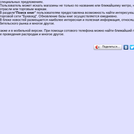
специальных предложениях.
Пользователь может искать магазины не только по названию или ближайшему метро, н
отрасли или торговым маркам.
В разделе"
Поиск книг
" пользователям предоставлена возможность найти интересующ
торговой сети "Буквоед". Обновление базы книг осуществляется ежедневно.
В блоке новостей размещается наиболее интересная и полезная информация, относя
бительского рынка и многое другое.
также и в мобильной версии. При помощи сотового телефона можно найти ближайший 
ие проведения распродаж и многое другое.
Поделиться…