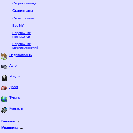
Скорая помощь
Стационары
Стоматологии
Все МУ
Справочник
препаратов
Справочник
меднаправлений
Недвижимость
Авто
Услуги
Досуг
Туризм
Контакты
Главная
→
Медицина
→