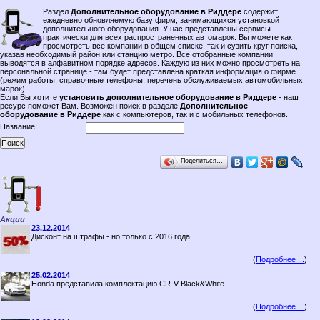
Раздел
Дополнительное оборудование в Риддере
содержит
ежедневно обновляемую базу фирм, занимающихся установкой
дополнительного оборудования. У нас представлены сервисы
практически для всех распространенных автомарок. Вы можете как
просмотреть все компании в общем списке, так и сузить круг поиска,
указав необходимый район или станцию метро. Все отобранные компании
выводятся в алфавитном порядке адресов. Каждую из них можно просмотреть на
персональной странице - там будет представлена краткая информация о фирме
(режим работы, справочные телефоны, перечень обслуживаемых автомобильных
марок).
Если Вы хотите
установить дополнительное оборудование в Риддере
- наш
ресурс поможет Вам. Возможен поиск в разделе
Дополнительное
оборудование в Риддере
как с компьютеров, так и с мобильных телефонов.
Название:
Поделиться…
Акции
23.12.2014
Дисконт на штрафы - но только с 2016 года
(
Подробнее ...
)
25.02.2014
Honda представила комплектацию CR-V Black&White
(
Подробнее ...
)