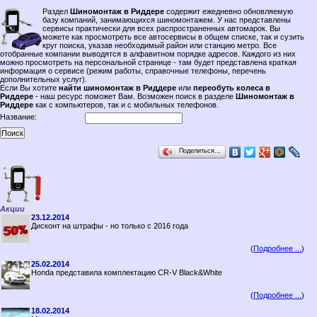
Раздел
Шиномонтаж в Риддере
содержит ежедневно обновляемую
базу компаний, занимающихся шиномонтажем. У нас представлены
сервисы практически для всех распространенных автомарок. Вы
можете как просмотреть все автосервисы в общем списке, так и сузить
круг поиска, указав необходимый район или станцию метро. Все
отобранные компании выводятся в алфавитном порядке адресов. Каждого из них
можно просмотреть на персональной странице - там будет представлена краткая
информация о сервисе (режим работы, справочные телефоны, перечень
дополнительных услуг).
Если Вы хотите
найти шиномонтаж в Риддере
или
переобуть колеса в
Риддере
- наш ресурс поможет Вам. Возможен поиск в разделе
Шиномонтаж в
Риддере
как с компьютеров, так и с мобильных телефонов.
Название:
Поделиться…
Акции
23.12.2014
Дисконт на штрафы - но только с 2016 года
(
Подробнее ...
)
25.02.2014
Honda представила комплектацию CR-V Black&White
(
Подробнее ...
)
18.02.2014